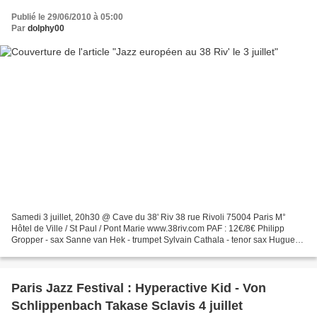
Publié le 29/06/2010 à 05:00
Par
dolphy00
Samedi 3 juillet, 20h30 @ Cave du 38' Riv 38 rue Rivoli 75004 Paris M°
Hôtel de Ville / St Paul / Pont Marie www.38riv.com PAF : 12€/8€ Philipp
Gropper - sax Sanne van Hek - trumpet Sylvain Cathala - tenor sax Hugues
Vincent - cello Ronny Graupe - guitare...
Paris Jazz Festival : Hyperactive Kid - Von
Schlippenbach Takase Sclavis 4 juillet