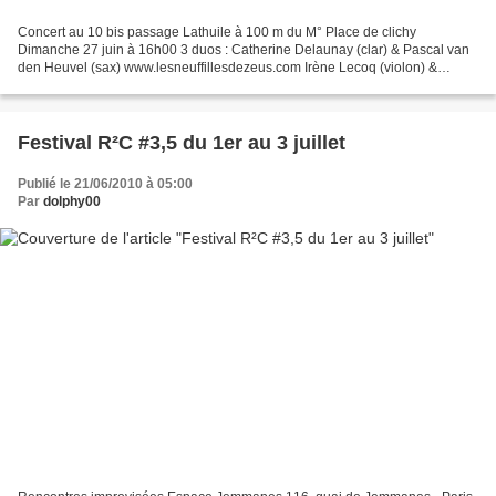
Concert au 10 bis passage Lathuile à 100 m du M° Place de clichy
Dimanche 27 juin à 16h00 3 duos : Catherine Delaunay (clar) & Pascal van
den Heuvel (sax) www.lesneuffillesdezeus.com Irène Lecoq (violon) &
Roland Pinsard (clar) www.myspace.com/rolandpinsard...
Festival R²C #3,5 du 1er au 3 juillet
Publié le 21/06/2010 à 05:00
Par
dolphy00