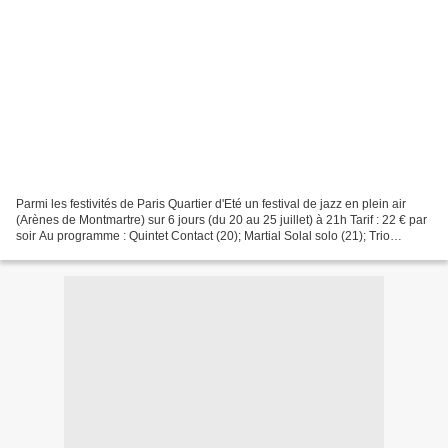
Parmi les festivités de Paris Quartier d'Eté un festival de jazz en plein air
(Arènes de Montmartre) sur 6 jours (du 20 au 25 juillet) à 21h Tarif : 22 € par
soir Au programme : Quintet Contact (20); Martial Solal solo (21); Trio
Distances (22); Thomas...