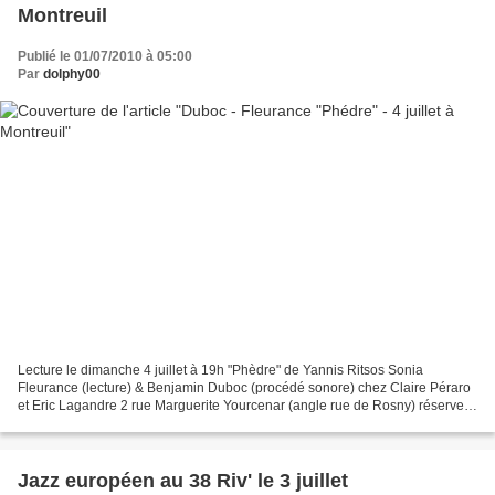
Montreuil
Publié le 01/07/2010 à 05:00
Par
dolphy00
Lecture le dimanche 4 juillet à 19h "Phèdre" de Yannis Ritsos Sonia
Fleurance (lecture) & Benjamin Duboc (procédé sonore) chez Claire Péraro
et Eric Lagandre 2 rue Marguerite Yourcenar (angle rue de Rosny) réservez
par tel au 06 08 52 35 28 ou auprès...
Jazz européen au 38 Riv' le 3 juillet