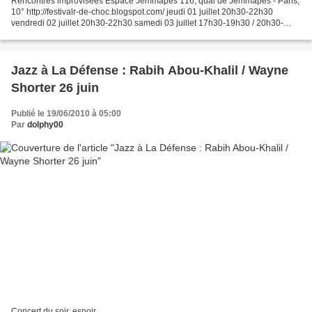
Rencontres improvisées Espace Jemmapes 116, quai de Jemmapes - Paris,
10° http://festivalr-de-choc.blogspot.com/ jeudi 01 juillet 20h30-22h30
vendredi 02 juillet 20h30-22h30 samedi 03 juillet 17h30-19h30 / 20h30-
22h30 Ce sont des rencontres musicales...
Jazz à La Défense : Rabih Abou-Khalil / Wayne
Shorter 26 juin
Publié le 19/06/2010 à 05:00
Par
dolphy00
Concert du soir, espoir