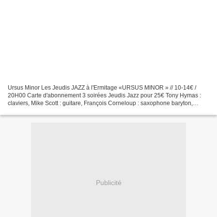
Ursus Minor Les Jeudis JAZZ à l'Ermitage «URSUS MINOR » // 10-14€ /
20H00 Carte d'abonnement 3 soirées Jeudis Jazz pour 25€ Tony Hymas :
claviers, Mike Scott : guitare, François Corneloup : saxophone baryton,
Stokley Williams : batterie, chant Ursus Minor...
Publicité