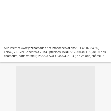
Site Internet www.jazznomades.net Infos/réservations : 01 46 07 34 50,
FNAC, VIRGIN Concerts à 20h30 précises TARIFS : 20€/14€ TR (-de 25 ans,
chômeurs, carte vermeil) PASS 3 SOIR : 45€/33€ TR (-de 25 ans, chômeurs,
carte vermeil) Théâtre des Bouffes...