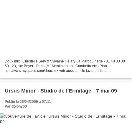
Doux mix : Christelle Sery & Sylvaine Hélary La Maroquinerie - 01 40 33 30
60 - 23, rue Boyer - Paris (M° Menilmontant, Gambetta etc.) Plan
http://www.myspace.com/douxmix voir aussi article jazzaparis La
Maroquinerie - 01 40 33 30 60 - 23, rue Boyer -...
Ursus Minor - Studio de l'Ermitage - 7 mai 09
Publié le 25/04/2009 à 07:11
Par
dolphy00