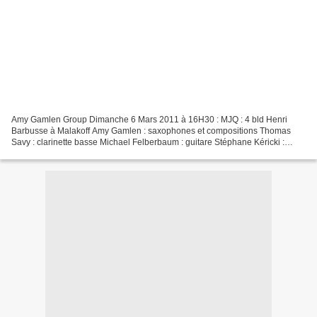
Amy Gamlen Group Dimanche 6 Mars 2011 à 16H30 : MJQ : 4 bld Henri
Barbusse à Malakoff Amy Gamlen : saxophones et compositions Thomas
Savy : clarinette basse Michael Felberbaum : guitare Stéphane Kéricki :
contrebasse Karl Januska : Batterie MJQ : 4 bld...