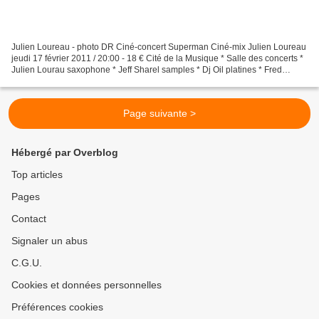
Julien Loureau - photo DR Ciné-concert Superman Ciné-mix Julien Loureau
jeudi 17 février 2011 / 20:00 - 18 € Cité de la Musique * Salle des concerts *
Julien Lourau saxophone * Jeff Sharel samples * Dj Oil platines * Fred
Ladoué VJ Superman revu et corrigé...
Page suivante >
Hébergé par Overblog
Top articles
Pages
Contact
Signaler un abus
C.G.U.
Cookies et données personnelles
Préférences cookies