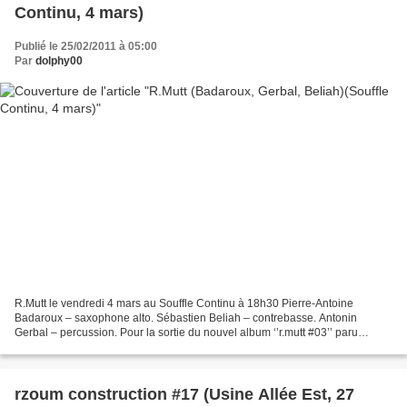
Continu, 4 mars)
Publié le 25/02/2011 à 05:00
Par
dolphy00
R.Mutt le vendredi 4 mars au Souffle Continu à 18h30 Pierre-Antoine
Badaroux – saxophone alto. Sébastien Beliah – contrebasse. Antonin
Gerbal – percussion. Pour la sortie du nouvel album ‘’r.mutt #03’’ paru
récemment sur le label Umlaut. Nom emprunté...
rzoum construction #17 (Usine Allée Est, 27