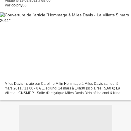
Publié le 19/02/2011 à 05:00
Par
dolphy00
Miles Davis - craie par Caroline Milin Hommage à Miles Davis samedi 5
mars 2011 / 11:00 - 8 € ... et lundi 14 mars à 14h30 (scolaires : 5,60 €) La
Villette - CNSMDP - Salle d'art lyrique Miles Davis Birth of the cool & Kind of
Blue * Etudiants du département...