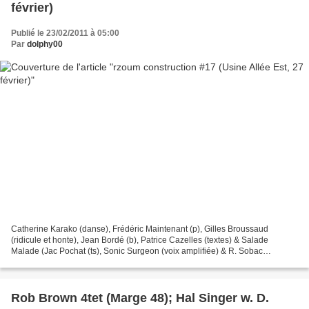
février)
Publié le 23/02/2011 à 05:00
Par
dolphy00
Catherine Karako (danse), Frédéric Maintenant (p), Gilles Broussaud
(ridicule et honte), Jean Bordé (b), Patrice Cazelles (textes) & Salade
Malade (Jac Pochat (ts), Sonic Surgeon (voix amplifiée) & R. Sobac
(saussisse molle)) dimanche 27 février à 18h...
Rob Brown 4tet (Marge 48); Hal Singer w. D.