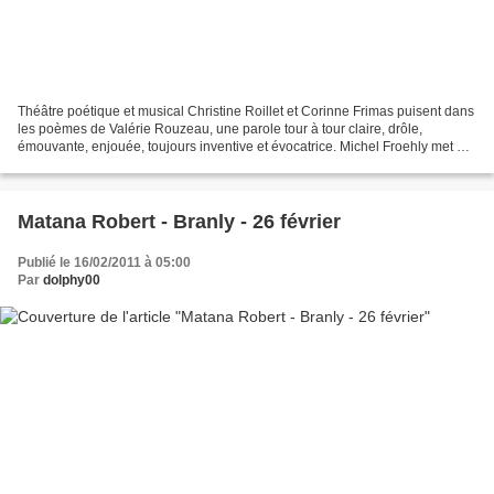
Théâtre poétique et musical Christine Roillet et Corinne Frimas puisent dans
les poèmes de Valérie Rouzeau, une parole tour à tour claire, drôle,
émouvante, enjouée, toujours inventive et évocatrice. Michel Froehly met en
place tous les ingrédients d’une...
Matana Robert - Branly - 26 février
Publié le 16/02/2011 à 05:00
Par
dolphy00