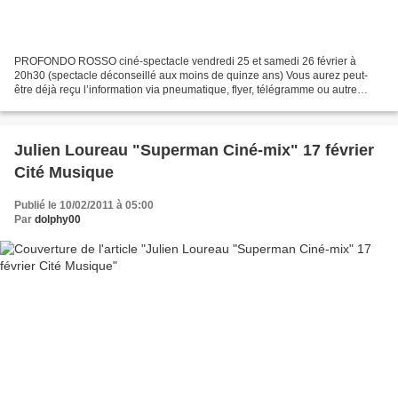
PROFONDO ROSSO ciné-spectacle vendredi 25 et samedi 26 février à
20h30 (spectacle déconseillé aux moins de quinze ans) Vous aurez peut-
être déjà reçu l’information via pneumatique, flyer, télégramme ou autre
moyen moderne de communication, mais sachez...
Julien Loureau "Superman Ciné-mix" 17 février
Cité Musique
Publié le 10/02/2011 à 05:00
Par
dolphy00