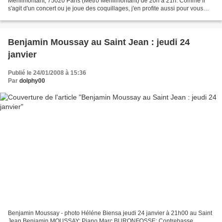
Ménilmontant, 75020 Paris (Métro Ménilmontant) de 20h à 21h. Comme il
s'agit d'un concert ou je joue des coquillages, j'en profite aussi pour vous
annoncer la masterclass que je...
Benjamin Moussay au Saint Jean : jeudi 24
janvier
Publié le 24/01/2008 à 15:36
Par
dolphy00
Benjamin Moussay - photo Héléne Biensa jeudi 24 janvier à 21h00 au Saint
Jean Benjamin MOUSSAY: Piano Marc BURONFOSSE: Contrebasse