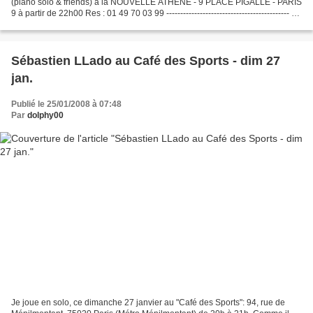
(piano solo & friends) à la NOUVELLE ATHÈNE - 9 PLACE PIGALLE - PARIS
9 à partir de 22h00 Res : 01 49 70 03 99 -------------------------------------------- -
Samedi 26/01 PIERRE...
Sébastien LLado au Café des Sports - dim 27
jan.
Publié le 25/01/2008 à 07:48
Par
dolphy00
Je joue en solo, ce dimanche 27 janvier au "Café des Sports": 94, rue de