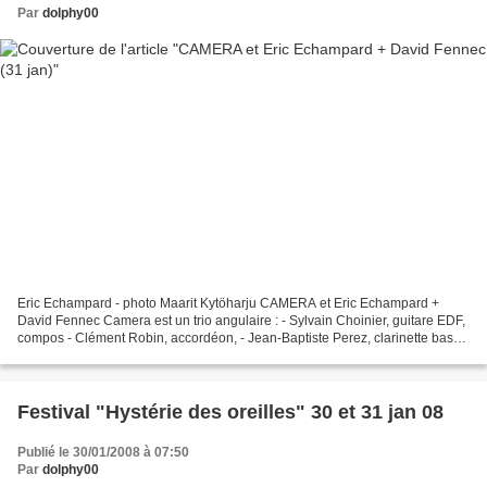
Par
dolphy00
Eric Echampard - photo Maarit Kytöharju CAMERA et Eric Echampard +
David Fennec Camera est un trio angulaire : - Sylvain Choinier, guitare EDF,
compos - Clément Robin, accordéon, - Jean-Baptiste Perez, clarinette basse
qui ce soir flirtera avec les rythmes...
Festival "Hystérie des oreilles" 30 et 31 jan 08
Publié le 30/01/2008 à 07:50
Par
dolphy00