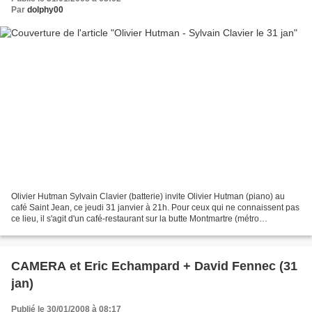
Par
dolphy00
Olivier Hutman Sylvain Clavier (batterie) invite Olivier Hutman (piano) au
café Saint Jean, ce jeudi 31 janvier à 21h. Pour ceux qui ne connaissent pas
ce lieu, il s'agit d'un café-restaurant sur la butte Montmartre (métro
Abbesses), qui réserve régulièrement...
CAMERA et Eric Echampard + David Fennec (31
jan)
Publié le 30/01/2008 à 08:17