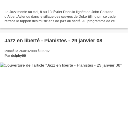
Le Jazz monte au ciel, 8 au 13 février Dans la lignée de John Coltrane,
d’Albert Ayler ou dans le sillage des œuvres de Duke Ellington, ce cycle
retrace le rapport des musiciens de jazz au sacré. Au programme de ce
festival : Saint John Coltrane Church...
Jazz en liberté - Pianistes - 29 janvier 08
Publié le 26/01/2008 à 06:02
Par
dolphy00