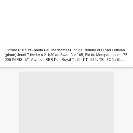
Clotilde Rullaud - photo Pauline thomas Clotilde Rullaud et Olivier Hutman
(piano) Jeudi 7 février à 21h30 au Swan Bar 165, Bld du Montparnasse – 75
006 PARIS - M° Vavin ou RER Port Royal Tarifs : PT : 12€ / TR : 8€ (tarifs
réduits sur www.billetreduc.com)...