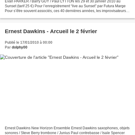
Evan PARKER / Barry GUY / Paul LYTTON les 29 et 30 janvier 2010 au
Sunset (tarif 25 €) Pour l’enregistrement “live au Sunset” par Futura Marge
Pour s’être souvent associés, ces 40 dernières années, les improvisateurs
de choix que sont Evan Parker, Barry...
Ernest Dawkins - Arcueil le 2 février
Publié le 17/01/2010 à 00:00
Par
dolphy00
Ernest Dawkins New Horizon Ensemble Ernest Dawkins saxophones, objets
sonores / Steve Berry trombone / Junius Paul contrebasse / Isaïe Spencer