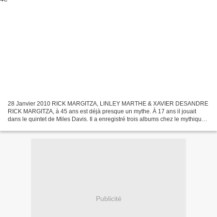
28 Janvier 2010 RICK MARGITZA, LINLEY MARTHE & XAVIER DESANDRE
RICK MARGITZA, à 45 ans est déjà presque un mythe. À 17 ans il jouait
dans le quintet de Miles Davis. Il a enregistré trois albums chez le mythique
label Blue Note, et joué avec Maria Schneider,...
Publicité