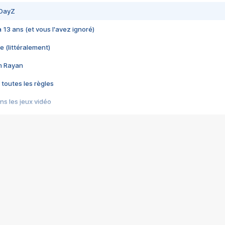
 DayZ
 a 13 ans (et vous l'avez ignoré)
e (littéralement)
im Rayan
 toutes les règles
s les jeux vidéo
us choquant de Rockstar ? - Le scandale BULLY
e plus moche de Steam
du RÊVE tourne au CAUCHEMAR
pendant 8 heures
it… à tort
umiliés par un jeu vidéo