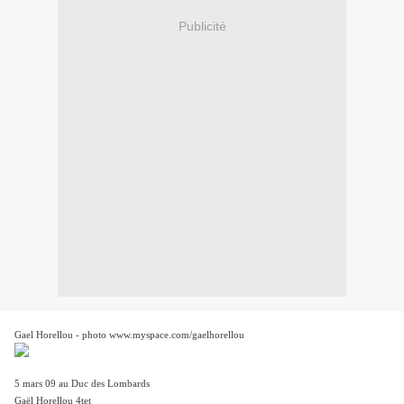
Publicité
Gael Horellou - photo www.myspace.com/gaelhorellou
5 mars 09 au Duc des Lombards
Gaël Horellou 4tet