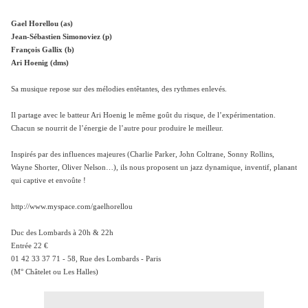
Gael Horellou (as)
Jean-Sébastien Simonoviez (p)
François Gallix (b)
Ari Hoenig (dms)
Sa musique repose sur des mélodies entêtantes, des rythmes enlevés.
Il partage avec le batteur Ari Hoenig le même goût du risque, de l’expérimentation.
Chacun se nourrit de l’énergie de l’autre pour produire le meilleur.
Inspirés par des influences majeures (Charlie Parker, John Coltrane, Sonny Rollins,
Wayne Shorter, Oliver Nelson…), ils nous proposent un jazz dynamique, inventif, planant
qui captive et envoûte !
http://www.myspace.com/gaelhorellou
Duc des Lombards à 20h & 22h
Entrée 22 €
01 42 33 37 71 - 58, Rue des Lombards - Paris
(M° Châtelet ou Les Halles)